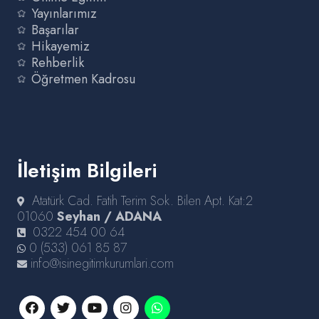
Yayınlarımız
Başarılar
Hikayemiz
Rehberlik
Öğretmen Kadrosu
İletişim Bilgileri
Atatürk Cad. Fatih Terim Sok. Bilen Apt. Kat:2
01060
Seyhan / ADANA
0322 454 00 64
0 (533) 061 85 87
info@isinegitimkurumlari.com