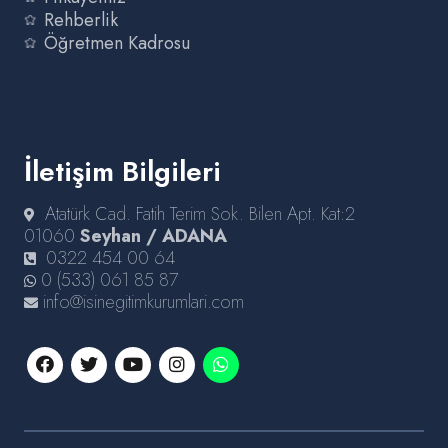
Rehberlik
Öğretmen Kadrosu
İletişim Bilgileri
Atatürk Cad. Fatih Terim Sok. Bilen Apt. Kat:2
01060
Seyhan / ADANA
0322 454 00 64
0 (533) 061 85 87
info@isinegitimkurumlari.com