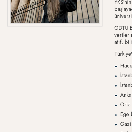
YKS’nin
başlayac
üniversi
ODTÜ En
verileri
atıf, b
Türkiye'
Hacet
İstan
İstan
Ankar
Orta 
Ege Ü
Gazi 