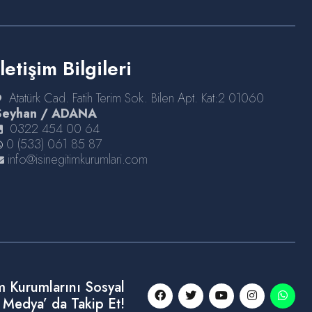
İletişim Bilgileri
Atatürk Cad. Fatih Terim Sok. Bilen Apt. Kat:2 01060
Seyhan / ADANA
0322 454 00 64
0 (533) 061 85 87
info@isinegitimkurumlari.com
im Kurumlarını Sosyal
Medya’ da Takip Et!