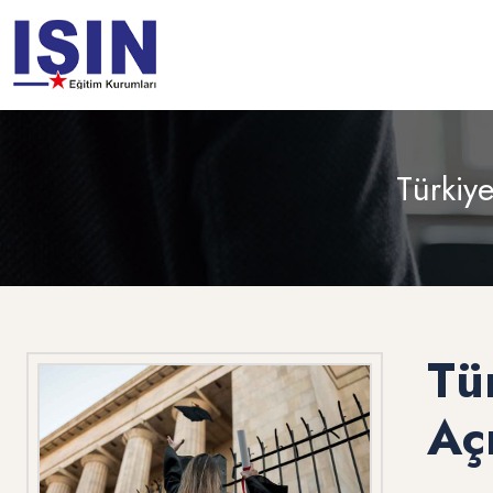
Türkiye
Tü
Aç