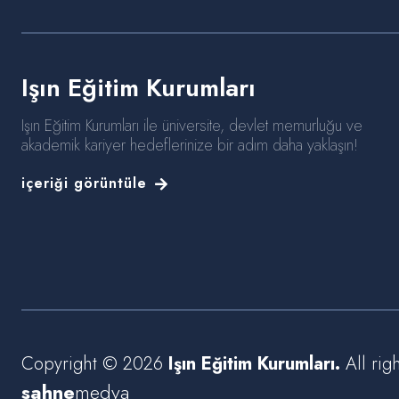
Işın Eğitim Kurumları
Işın Eğitim Kurumları ile üniversite, devlet memurluğu ve
akademik kariyer hedeflerinize bir adım daha yaklaşın!
içeriği görüntüle
Copyright © 2026
Işın Eğitim Kurumları.
All rig
sahne
medya