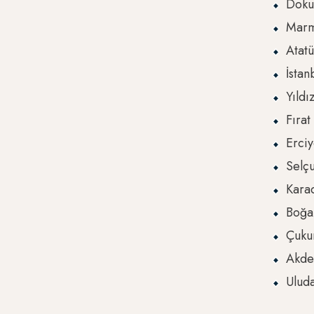
Dokuz
Marm
Atatü
İstan
Yıldı
Fırat
Erciy
Selçu
Karad
Boğaz
Çukur
Akden
Uluda