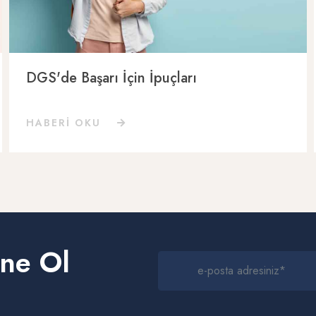
DGS'de Başarı İçin İpuçları
HABERİ OKU
ne Ol